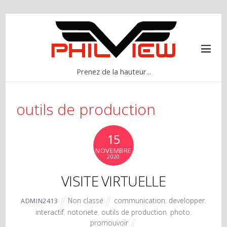
Prenez de la hauteur...
outils de production
15
NOVEMBRE
2020
VISITE VIRTUELLE
Non classé
communication
,
developper
,
ADMIN2413
interactif
,
notoriete
,
outils de production
,
photo
,
promouvoir